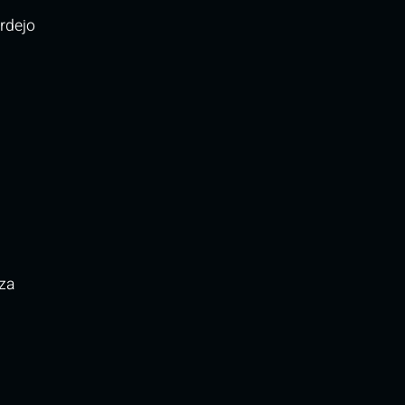
rdejo
za