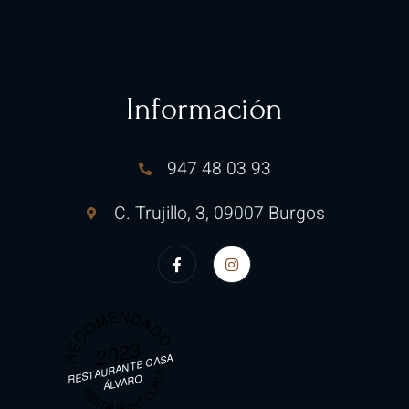
Información
947 48 03 93
C. Trujillo, 3, 09007 Burgos​
RECOMENDADO
2023
RESTAURANTE CASA
RESTAURANT GURU
ÁLVARO