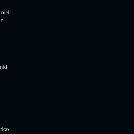
miel
on
nid
rico