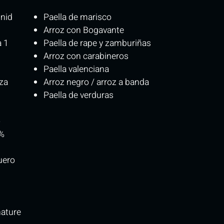
unid
Paella de marisco
Arroz con Bogavante
a 1
Paella de rape y zamburiñas
Arroz con carabineros
Paella valenciana
za
Arroz negro / arroz a banda
Paella de verduras
o
0%
uero
nature