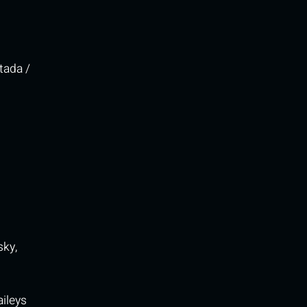
stada /
sky,
aileys