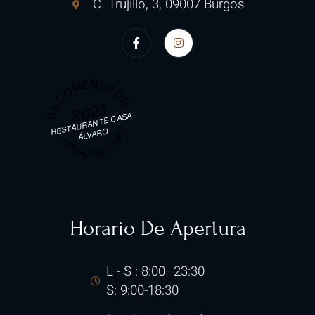
C. Trujillo, 3, 09007 Burgos​
RECOMENDADO
2023
RESTAURANTE CASA
RESTAURANT GURU
ÁLVARO
Horario De Apertura
L - S : 8:00–23:30
S: 9:00-18:30